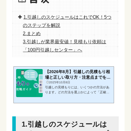
1.引越しのスケジュールはこれでOK！5つ
のステップを解説
2.まとめ
3.引越しが業界最安値！見積もり依頼は
「100円引越しセンター」へ
【2026年8月】引越しの見積もり相
場と正しい取り方・注意点までを徹
底解説
2025年10月8日
引越しの見積もりには、いくつかの方法があ
ります。どの方法を選ぶかによって「正確
さ」「手軽さ」「かかる時間」「料金交渉の
しやすさ」が変わるため、まずは代表的な取
り方を知っておくことが大切です。・訪問見
積もり：荷物量を正確に確認。家族や荷物が
多い方におすすめ。・ネット見積もり：24時
1.引越しのスケジュールは
間依頼OK。単身や忙しい方におすすめ。・電
話見積もり：手軽に依頼可能。ただし内容は