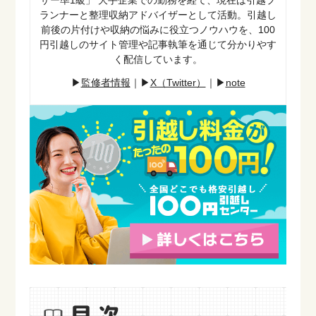
ザー準1級」
大手企業での勤務を経て、現在は引越プ
ランナーと整理収納アドバイザーとして活動。引越し
前後の片付けや収納の悩みに役立つノウハウを、100
円引越しのサイト管理や記事執筆を通じて分かりやす
く配信しています。
▶︎
監修者情報
｜▶︎
X（Twitter）
｜
▶︎
note