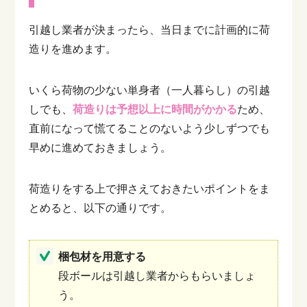
るかもしれません。そこで本記事では、引越
し料金を安く抑えるために必要不可欠な「見
積もり比較」について、以下の点を詳しくご
引越し業者が決まったら、当日までに計画的に荷
紹介します。引越し業者選びで見積もり比較
造りを進めます。
が重要な理由引越し料...
いくら荷物の少ない単身者（一人暮らし）の引越
しでも、
荷造りは予想以上に時間がかかる
ため、
直前になって慌てることのないよう少しずつでも
早めに進めておきましょう。
荷造りをする上で押さえておきたいポイントをま
とめると、以下の通りです。
梱包材を用意する
段ボールは引越し業者からもらいましょ
う。