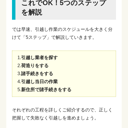
これでOK！5つのステップ
曖昧になりがち。・ビデオ通話見積もり：訪
問不要で荷物を画面越しに確認。・一括見積
を解説
もり：複数業者に依頼が可能。費用を抑えた
い方に最適。このよ...
では早速、引越し作業のスケジュールを大きく分
けて「5ステップ」で解説していきます。
1.
引越し業者を探す
2.
荷造りをする
3.
諸手続きをする
4.
引越し当日の作業
5.
新住所で諸手続きをする
それぞれの工程を詳しくご紹介するので、正しく
把握して失敗なく引越しを進めましょう。