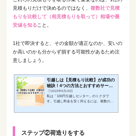
見積もりだけで決めるのではなく、
複数社で見積
もりを比較して（相見積もりを取って）相場や最
安値を知る
こと。
1社で即決すると、その金額が適正なのか、安いの
か高いのかも分からず損する可能性があるため注
意しましょう。
引越しは【見積もり比較】が成功の
秘訣！4つの方法とおすすめサービ
ス
2020年6月19日
私は「100円引越しセンター」のトクダで
す。引越し料金を安く抑えるには、複数の引
越し業者で見積もりを取って『比較する』こ
とが重要です。引越し料金は業者によって差
が出やすく、実際に見積もりを取ると倍以上
の金額になることも。もしも1社の見積もりだ
けで即決した場合、「実は相場よりも高かっ
ステップ②荷造りをする
た…」というように、後々後悔することにな