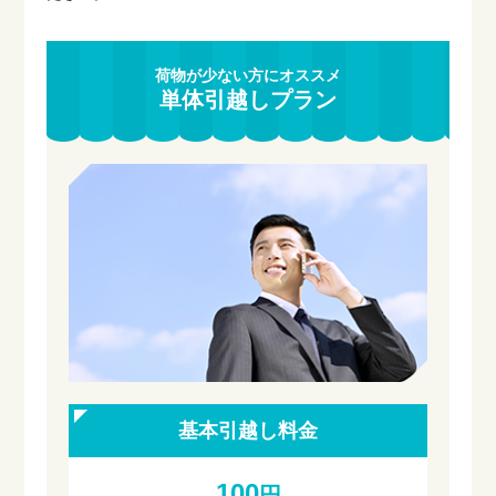
荷物が少ない方にオススメ
単体引越しプラン
基本引越し料金
100
円