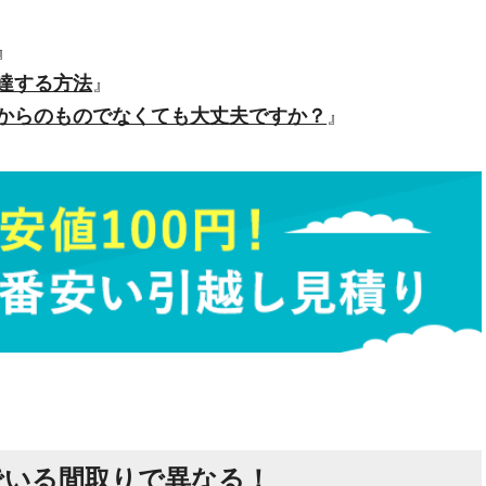
』
達する方法
』
からのものでなくても大丈夫ですか？
』
でいる間取りで異なる！