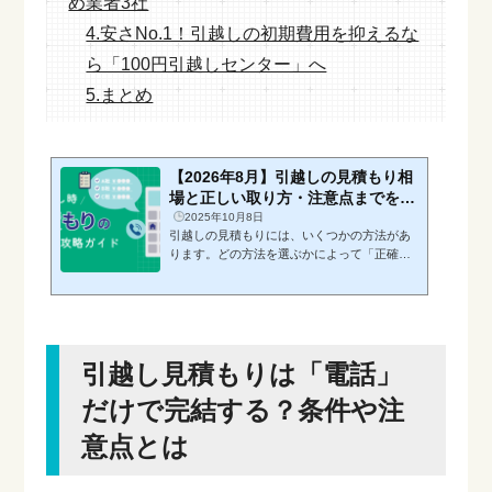
め業者3社
4.安さNo.1！引越しの初期費用を抑えるな
ら「100円引越しセンター」へ
5.まとめ
【2026年8月】引越しの見積もり相
場と正しい取り方・注意点までを徹
底解説
2025年10月8日
引越しの見積もりには、いくつかの方法があ
ります。どの方法を選ぶかによって「正確
さ」「手軽さ」「かかる時間」「料金交渉の
しやすさ」が変わるため、まずは代表的な取
り方を知っておくことが大切です。・訪問見
積もり：荷物量を正確に確認。家族や荷物が
多い方におすすめ。・ネット見積もり：24時
引越し見積もりは「電話」
間依頼OK。単身や忙しい方におすすめ。・電
話見積もり：手軽に依頼可能。ただし内容は
だけで完結する？条件や注
曖昧になりがち。・ビデオ通話見積もり：訪
問不要で荷物を画面越しに確認。・一括見積
意点とは
もり：複数業者に依頼が可能。費用を抑えた
い方に最適。このよ...