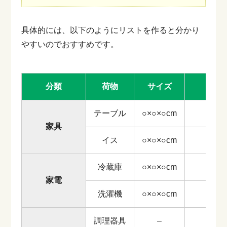
具体的には、以下のようにリストを作ると分かり
やすいのでおすすめです。
分類
荷物
サイズ
テーブル
○×○×○cm
家具
イス
○×○×○cm
冷蔵庫
○×○×○cm
家電
洗濯機
○×○×○cm
調理器具
–
1