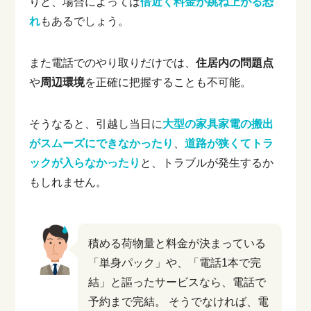
りと、場合によっては
倍近く料金が跳ね上がる恐
れ
もあるでしょう。
また電話でのやり取りだけでは、
住居内の問題点
や
周辺環境
を正確に把握することも不可能。
そうなると、引越し当日に
大型の家具家電の搬出
がスムーズにできなかったり
、
道路が狭くてトラ
ックが入らなかったり
と、トラブルが発生するか
もしれません。
積める荷物量と料金が決まっている
「単身パック」や、「電話1本で完
結」と謳ったサービスなら、電話で
予約まで完結。
そうでなければ、電