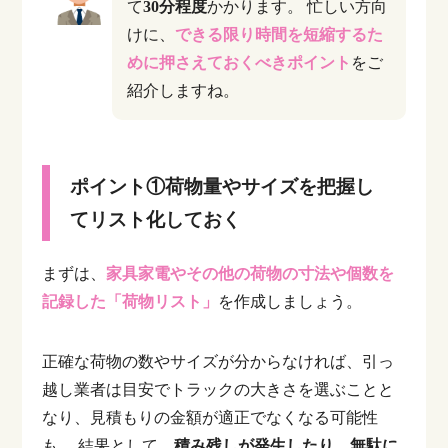
て
30分程度
かかります。
忙しい方向
けに、
できる限り時間を短縮するた
めに押さえておくべきポイント
をご
紹介しますね。
ポイント①荷物量やサイズを把握し
てリスト化しておく
まずは、
家具家電やその他の荷物の寸法や個数を
記録した「荷物リスト」
を作成しましょう。
正確な荷物の数やサイズが分からなければ、引っ
越し業者は目安でトラックの大きさを選ぶことと
なり、見積もりの金額が適正でなくなる可能性
も。
結果として、
積み残しが発生したり
、
無駄に