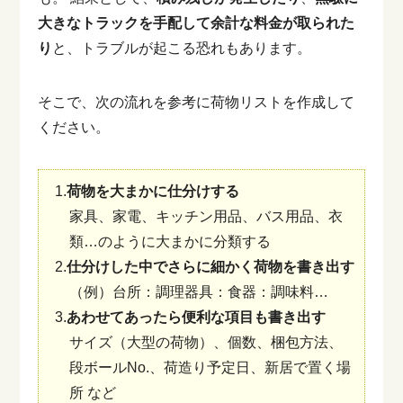
大きなトラックを手配して余計な料金が取られた
り
と、トラブルが起こる恐れもあります。
そこで、次の流れを参考に荷物リストを作成して
ください。
1.
荷物を大まかに仕分けする
家具、家電、キッチン用品、バス用品、衣
類…のように大まかに分類する
2.
仕分けした中でさらに細かく荷物を書き出す
（例）台所：調理器具：食器：調味料…
3.
あわせてあったら便利な項目も書き出す
サイズ（大型の荷物）、個数、梱包方法、
段ボールNo.、荷造り予定日、新居で置く場
所 など