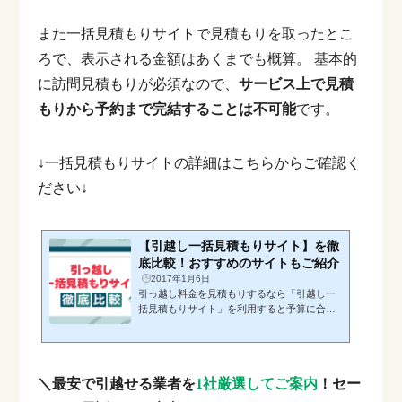
また一括見積もりサイトで見積もりを取ったとこ
ろで、表示される金額はあくまでも概算。
基本的
に訪問見積もりが必須なので、
サービス上で見積
もりから予約まで完結することは不可能
です。
↓一括見積もりサイトの詳細はこちらからご確認く
ださい↓
【引越し一括見積もりサイト】を徹
底比較！おすすめのサイトもご紹介
2017年1月6日
引っ越し料金を見積もりするなら「引越し一
括見積もりサイト」を利用すると予算に合っ
たプランや信頼性の高い業者を見つけられま
す。複数の業者から一括して見積もりができ
るため、引っ越し料金の相場を把握し比較で
きるからです。本記事では、引越し一括見積
＼最安で引越せる業者を
1社厳選してご案内
！セー
もりサイトの選び方や利用のポイントに焦点
を当て、スムーズな引っ越しを実現するため