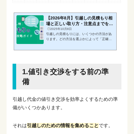
【2026年8月】引越しの見積もり相
場と正しい取り方・注意点までを徹
底解説
2025年10月8日
引越しの見積もりには、いくつかの方法があ
ります。どの方法を選ぶかによって「正確
さ」「手軽さ」「かかる時間」「料金交渉の
しやすさ」が変わるため、まずは代表的な取
り方を知っておくことが大切です。・訪問見
積もり：荷物量を正確に確認。家族や荷物が
多い方におすすめ。・ネット見積もり：24時
1.値引き交渉をする前の準
間依頼OK。単身や忙しい方におすすめ。・電
話見積もり：手軽に依頼可能。ただし内容は
備
曖昧になりがち。・ビデオ通話見積もり：訪
問不要で荷物を画面越しに確認。・一括見積
もり：複数業者に依頼が可能。費用を抑えた
い方に最適。このよ...
引越し代金の値引き交渉を効率よくするための準
備がいくつかあります。
それは
引越しのための情報を集めること
です。