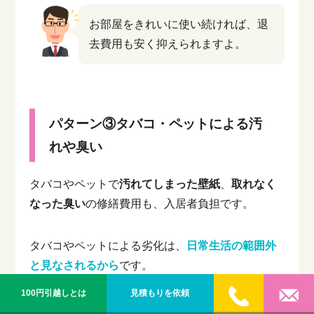
お部屋をきれいに使い続ければ、退
去費用も安く抑えられますよ。
パターン③タバコ・ペットによる汚
れや臭い
タバコやペットで
汚れてしまった壁紙
、
取れなく
なった臭い
の修繕費用も、入居者負担です。
タバコやペットによる劣化は、
日常生活の範囲外
と見なされるから
です。
100円引越しとは
見積もりを依頼
たとえば壁紙が黄色く変色してしまったり、床に