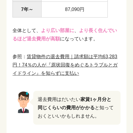
7年～
87,090円
全体として、
より広い部屋に
、
より長く住んでい
るほど退去費用が高額
になっています。
参照：
賃貸物件の退去費用｜請求額は平均63,283
円！74％の人が『原状回復をめぐるトラブルとガ
イドライン』を知らずに支払い
退去費用はだいたい
家賃1ヶ月分と
同じくらいの費用がかかる
と知って
おくといいかもしれません。