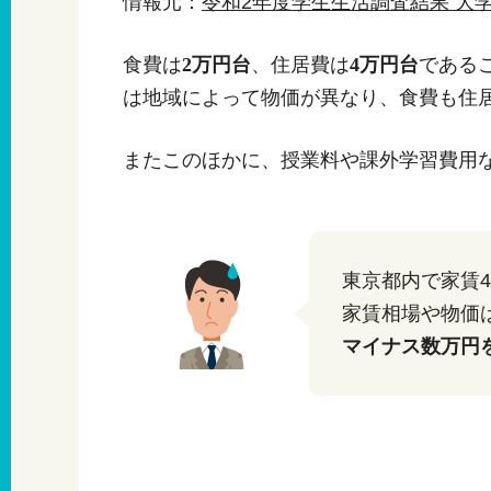
情報元：
令和2年度学生生活調査結果 大
食費は
2万円台
、住居費は
4万円台
である
は地域によって物価が異なり、食費も住
またこのほかに、授業料や課外学習費用
東京都内で家賃
家賃相場や物価
マイナス数万円