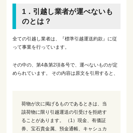
りません。・転出届・転入届はいつまでに提
1．引越し業者が運べないも
出すればいいのか？・ライフラインは何日前
に手続きすれば間に合うのか？・荷造りはい
のとは？
つから始めればよいのか？こうした疑問を解
消するには、引っ越し全体の流れを早めに把
握し、「何を」「いつ」やるかを整理してお
くことが大切です。...
全ての引越し業者は、『標準引越運送約款』に従
って事業を行っています。
その中の、第4条第2項各号で、運べないものが定
められています。
その内容は原文を引用すると、
荷物が次に掲げるものであるときは、当
該荷物に限り引越運送の引受けを拒絶す
ることがあります。
（1）現金、有価証
券、宝石貴金属、預金通帳、キャシュカ