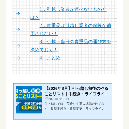
1．引越し業者が運べないものと
は？
2．貴重品は引越し業者の保険が適
用されない！
3．引越し当日の貴重品の運び方を
決めておく！
4．まとめ
【2026年8月】引っ越し前後のやる
ことリスト｜手続き・ライフライ
ン・準備を徹底解説
2020年7月22日
引っ越しでは、荷造りや退去準備だけでな
く、役所手続き・住所変更・ライフラインの
停止や開始など、多くの作業が重なります。
特に初めての引っ越しでは、「何から始めれ
ばいいのか」「いつまでに手続きを済ませる
べきか」といった不安を抱える方が少なくあ