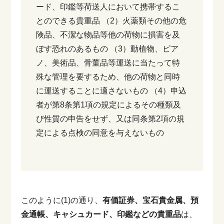
ード、印鑑等荷送人において携帯するこ
とのできる貴重品
（2）火薬類その他の危
険品、不潔な物品等他の荷物に損害を及
ぼす恐れのあるもの
（3）動植物、ピア
ノ、美術品、骨董品等運送に当たって特
殊な管理を要するため、他の荷物と同時
に運送することに適さないもの
（4）申込
者が第8条第1項の規定によるその種類及
び性質の申告をせず、又は同条第2項の規
定による点検の同意を与えないもの
このように(1)の通り、
有価証券、宝石貴金属、預
金通帳、キャシュカード、印鑑などの貴重品
は、