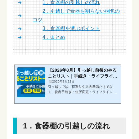
1．食器棚の引越しの流れ
2．引越しで食器を割らない梱包の
コツ
3．食器棚を選ぶポイント
4．まとめ
【2026年8月】引っ越し前後のやる
ことリスト｜手続き・ライフライ
ン・準備を徹底解説
2020年7月22日
引っ越しでは、荷造りや退去準備だけでな
く、役所手続き・住所変更・ライフラインの
停止や開始など、多くの作業が重なります。
特に初めての引っ越しでは、「何から始めれ
ばいいのか」「いつまでに手続きを済ませる
べきか」といった不安を抱える方が少なくあ
りません。・転出届・転入届はいつまでに提
1．食器棚の引越しの流れ
出すればいいのか？・ライフラインは何日前
に手続きすれば間に合うのか？・荷造りはい
つから始めればよいのか？こうした疑問を解